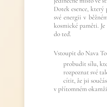
jedinečné místo ve st
Dotek esence, který
své energii v běžném
kosmické paměti. Je 
do teď.
Vstoupit do Nava T
✨ probudit sílu, kte
✨ rozpoznat své tale
✨ cítit, že jsi souč
v přítomném okamži