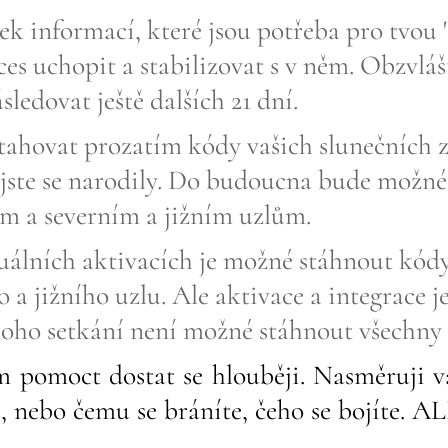
tek informací, které jsou potřeba pro tvou 
ces uchopit a stabilizovat s v něm. Obzvlá
sledovat ještě dalších 21 dní.
ahovat prozatím kódy vašich slunečních 
jste se narodily. Do budoucna bude možné 
m a severním a jižním uzlům.
uálních aktivacích je možné stáhnout kódy
 a jižního uzlu. Ale aktivace a integrace j
ho setkání není možné stáhnout všechny
 pomoct dostat se hlouběji. Nasměruji v
e, nebo čemu se bráníte, čeho se bojít