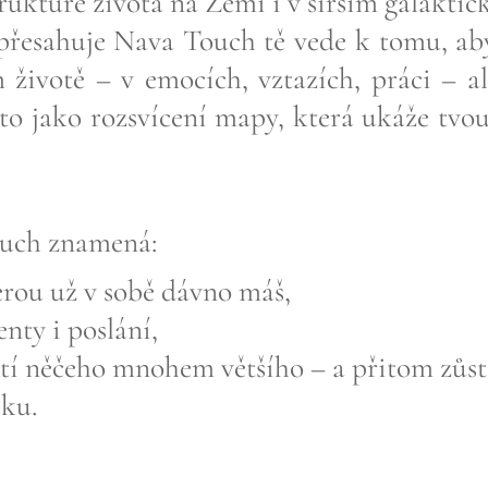
ruktuře života na Zemi i v širším galaktic
 přesahuje Nava Touch tě vede k tomu, ab
 životě – v emocích, vztazích, práci – al
to jako rozsvícení mapy, která ukáže tvo
ouch znamená:
rou už v sobě dávno máš,
nty i poslání,
ástí něčeho mnohem většího – a přitom zůs
ku.