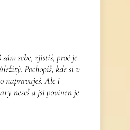
sám sebe, zjistíš, proč je
ůležitý. Pochopíš, kde si v
co napravuješ. Ale i
ary neseš a jsi povinen je
.