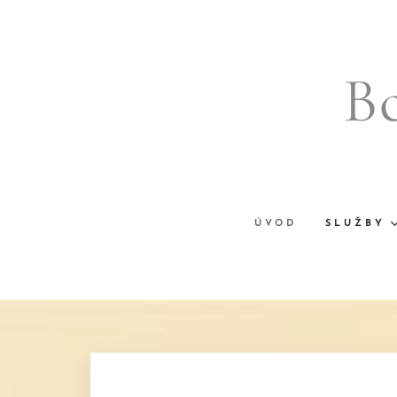
B
ÚVOD
SLUŽBY