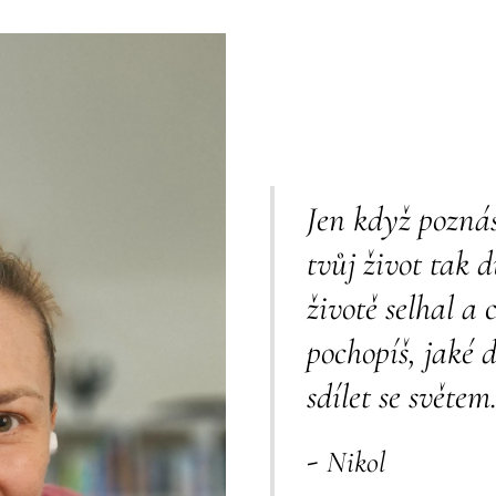
Jen když poznáš 
tvůj život tak d
životě selhal a 
pochopíš, jaké d
sdílet se světem
-
Nikol