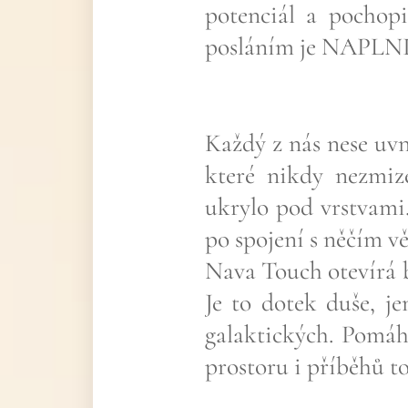
potenciál a pochopi
posláním je NAPLN
Každý z nás nese uvni
které nikdy nezmiz
ukrylo pod vrstvami
po spojení s něčím v
Nava Touch otevírá b
Je to dotek duše, j
galaktických. Pomáh
prostoru i příběhů to