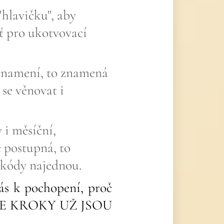
"hlavičku", aby
šť pro ukotvovací
znamení, to znamená
se věnovat i
 i měsíční,
e postupná, to
 kódy najednou.
ás k pochopení, proč
e. ALE KROKY UŽ JSOU