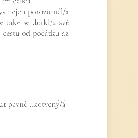
kém celku.
ys nejen porozuměl/a
e také se dotkl/a své
u cestu od počátku až
tat pevně ukotvený/á