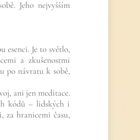
sobě. Jeho nejvyšším
 esenci. Je to světlo,
acemi a zkušenostmi
u po návratu k sobě,
oj, ani jen meditace.
ch kódů – lidských i
, za hranicemi času,