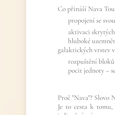
Co přináší Nava Tou
✨ propojení se svou 
✨ aktivaci skrytých 
✨ hluboké uzemnění –
galaktických vrstev 
✨ rozpuštění bloků, 
✨ pocit jednoty – se
Proč "Nava"? Slovo N
Je to cesta k tomu,