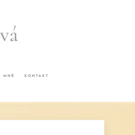
vá
O MNĚ
KONTAKT