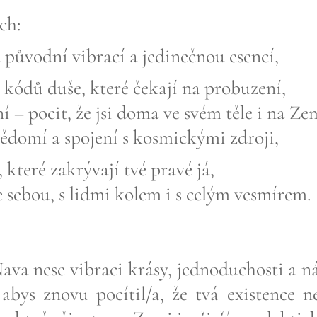
ch:
původní vibrací a jedinečnou esencí,
kódů duše, které čekají na probuzení,
 pocit, že jsi doma ve svém těle i na Zem
vědomí a spojení s kosmickými zdroji,
které zakrývají tvé pravé já,
 sebou, s lidmi kolem i s celým vesmírem.
ava nese vibraci krásy, jednoduchosti a ná
 abys znovu pocítil/a, že tvá existence 