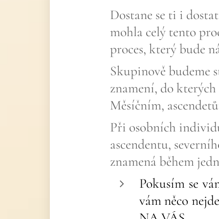
Dostane se ti i dosta
mohla celý tento pro
proces, který bude ná
Skupinově budeme st
znamení, do kterých 
Měsíčním, ascendetů
Při osobních individ
ascendentu, severního
znamená během jedno
Pokusím se vám
vám něco nejd
NA VÁS.