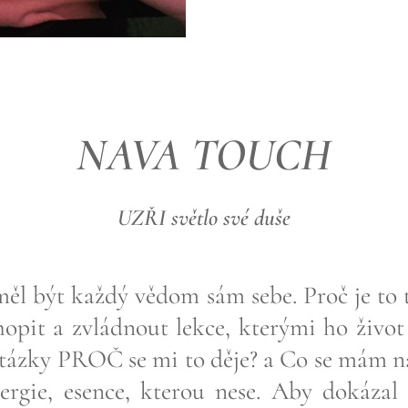
NAVA TOUCH
UZŘI světlo své duše
ěl být každý vědom sám sebe. Proč je to 
opit a zvládnout lekce, kterými ho život
tázky PROČ se mi to děje? a Co se mám nau
ergie, esence, kterou nese. Aby dokázal 