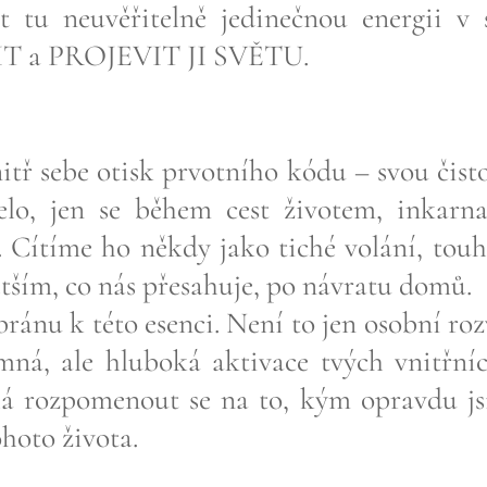
t tu neuvěřitelně jedinečnou energii v 
IT a PROJEVIT JI SVĚTU.
tř sebe otisk prvotního kódu – svou čistou
elo, jen se během cest životem, inkarn
. Cítíme ho někdy jako tiché volání, touh
ětším, co nás přesahuje, po návratu domů.
ránu k této esenci. Není to jen osobní rozv
emná, ale hluboká aktivace tvých vnitřní
á rozpomenout se na to, kým opravdu jsi
hoto života.