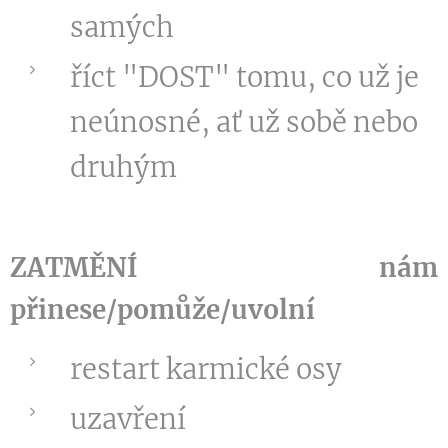
samých
říct "DOST" tomu, co už je
neúnosné, ať už sobě nebo
druhým
ZATMĚNÍ
nám
přinese/pomůže/uvolní
restart karmické osy
uzavření