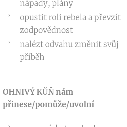
nápady, plány
opustit roli rebela a převzít
zodpovědnost
nalézt odvahu změnit svůj
příběh
OHNIVÝ KŮŇ
nám
přinese/pomůže/uvolní