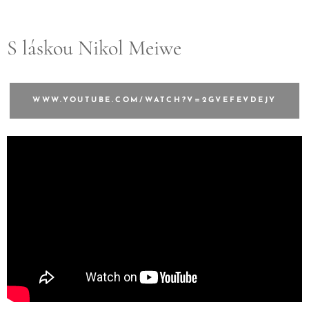
S láskou Nikol Meiwe
WWW.YOUTUBE.COM/WATCH?V=2GVEFEVDEJY