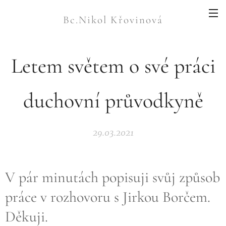
Bc.Nikol Křovinová
Letem světem o své práci
duchovní průvodkyně
29.03.2021
V pár minutách popisuji svůj způsob
práce v rozhovoru s Jirkou Borčem.
Děkuji.