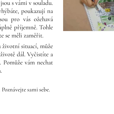
 jsou s vámi v souladu.
yhýbáte, poukazují na
jsou pro vás ožehavá
 úplně příjemně. Tohle
te se měli zaměřit.
 životní situací, může
životě dál. Vyčistíte a
e. Pomůže vám nechat
.
e. Poznávejte sami sebe.