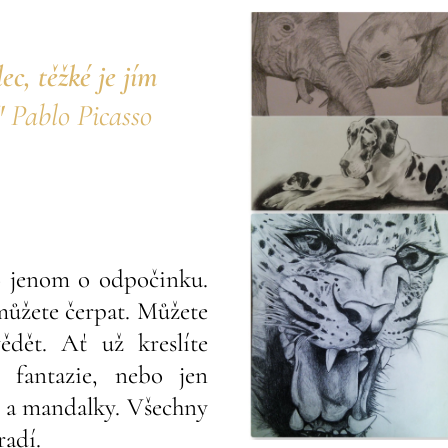
ec, těžké je jím
"
Pablo Picasso
to jenom o odpočinku.
 můžete čerpat. Můžete
dět. Ať už kreslíte
í fantazie, nebo jen
y a mandalky. Všechny
adí.