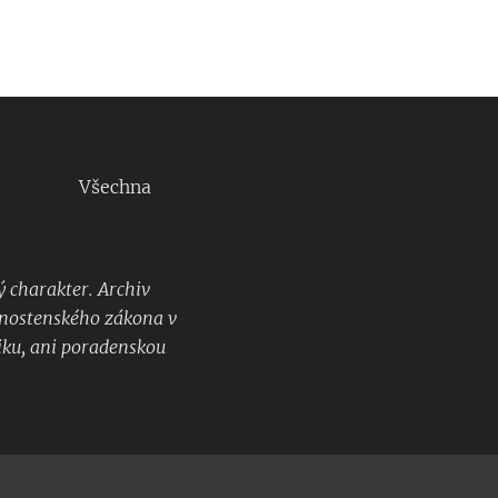
48
Všechna
 charakter. Archiv
ivnostenského zákona v
iku, ani poradenskou