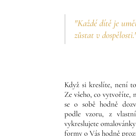
"Každé dítě je uměl
zůstat v dospělosti.
Když si kreslíte, není 
Ze všeho, co vytvoříte,
se o sobě hodně dozvě
podle vzoru, z vlastn
vykreslujete omalovánk
formy o Vás hodně prozr