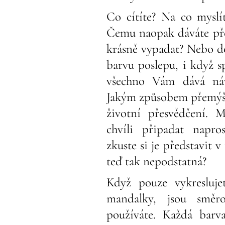
Co cítíte? Na co myslí
Čemu naopak dáváte př
krásně vypadat? Nebo do
barvu poslepu, i když s
všechno Vám dává ná
Jakým způsobem přemýšlí
životní přesvědčení.
chvíli připadat napro
zkuste si je představit v
teď tak nepodstatná?
Když pouze vykresluj
mandalky, jsou směro
používáte. Každá barv