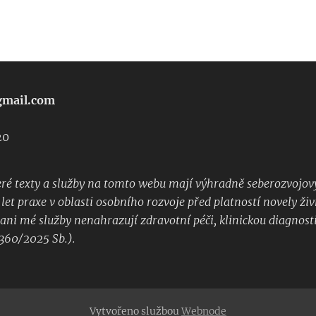
mail.com
 604 48 18 
20
ré texty a služby na tomto webu mají výhradně seberozvojový
let praxe v oblasti osobního rozvoje před platností novely ž
ani mé služby nenahrazují zdravotní péči, klinickou diagnost
. 360/2025 Sb.).
Vytvořeno službou
Webnode