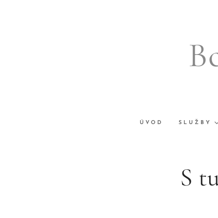
B
ÚVOD
SLUŽBY
S t