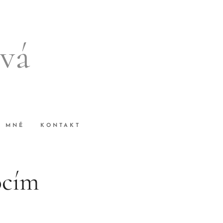
vá
O MNĚ
KONTAKT
ocím