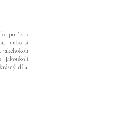
ítím potřebu
at, nebo si
z jakéhokoli
. Jakoukoli
rásný díla.