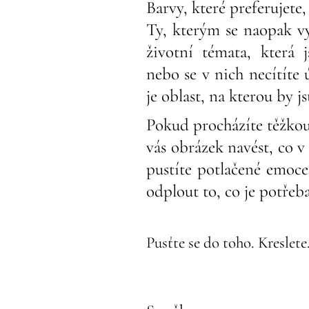
Barvy, které preferujete,
Ty, kterým se naopak v
životní témata, která 
nebo se v nich necítíte
je oblast, na kterou by js
Pokud procházíte těžkou
vás obrázek navést, co v 
pustíte potlačené emoc
odplout to, co je potřeba
Pusťte se do toho. Kreslet