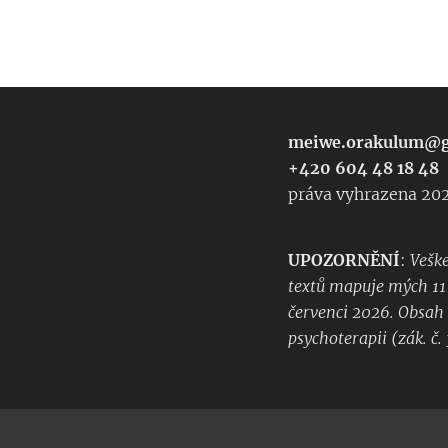
meiwe.orakulum@g
+420
práva vyhrazena 20
UPOZORNĚNÍ
:
Veške
textů mapuje mých 11 
červenci 2026. Obsah 
psychoterapii (zák. č