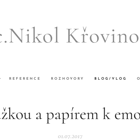
c.Nikol Křovino
REFERENCE
ROZHOVORY
BLOG/VLOG
užkou a papírem k em
01.07.2017