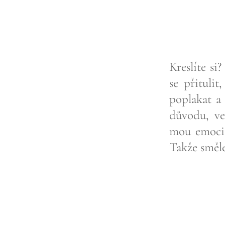
Kreslíte si
se přituli
poplakat a 
důvodu, ve
mou emoci.
Takže směle