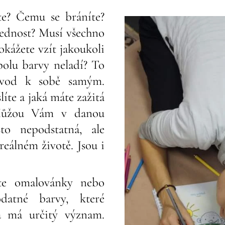
te? Čemu se bráníte?
ednost? Musí všechno
kážete vzít jakoukoli
polu barvy neladí? To
vod k sobě samým.
te a jaká máte zažitá
 Můžou Vám v danou
sto nepodstatná, ale
 reálném životě. Jsou i
ete omalovánky nebo
datné barvy, které
a má určitý význam.