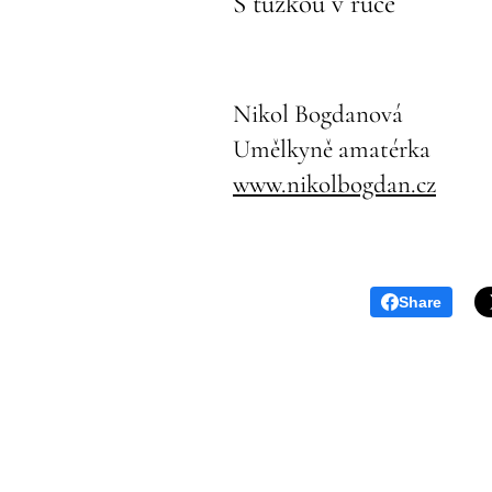
S tužkou v ruce
Nikol Bogdanová
Umělkyně amatérka
www.nikolbogdan.cz
Share