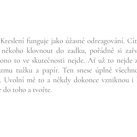
? Kreslení funguje jako úžasné odreagování. C
t, někoho klovnout do zadku, pořádně si zařv
ono to ve skutečnosti nejde. Ať už to nejde 
zmu tužku a papír. Ten snese úplně všechno
 Uvolní mě to a někdy dokonce vzniknou i k
 do toho a tvořte.