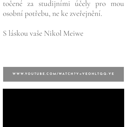
točené za studijními účely pro mou
osobní potřebu, ne ke zveřejnění.
S láskou vaše Nikol Meiwe
WWW.YOUTUBE.COM/WATCH?V=VEOHLTQQ-YE